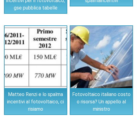
incentivi per il fotovoltaico,
spalmaincentivi
gse pubblica tabelle
Matteo Renzi e lo spalma
Fotovoltaico italiano costo
incentivi al fotovoltaico, ci
o risorsa? Un appello al
risiamo
ministro