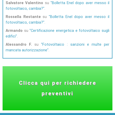
Salvatore Valentino
su
Bolletta Enel dopo aver messo il
fotovoltaico, cambia?
Rossella Restante
su
Bolletta Enel dopo aver messo il
fotovoltaico, cambia?
Armando
su
Certificazione energetica e fotovoltaico sugli
edifici
Alessandro F.
su
Fotovoltaico : sanzioni e multe per
mancata autorizzazione
Clicca qui per richiedere
preventivi