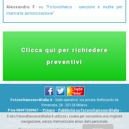
Alessandro F.
su
Fotovoltaico : sanzioni e multe per
mancata autorizzazione
Clicca qui per richiedere
preventivi
Fotovoltaiconorditalia.it
- Sede operativa: via privata Stefanardo da
Vimercate, 28 - 20128 Milano.
P.iva 08497200967
---
Privacy
--
Pubblicità su Fotovoltaiconorditalia
--
Servizio Vendita Leads
--
Sei un installatore? Iscriviti al servizio
Il sito Fotovoltaiconorditalia.it utilizza i cookie per consentire una migliore
Tutti i diritti riservati © 2009 - 2026 - La duplicazione anche parziale dei
navigazione, senza memorizzare alcun dato personale.
contenuti è severamente vietata; le violazioni saranno segnalate alle autorità