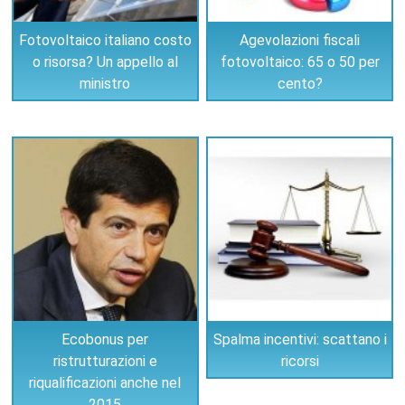
Fotovoltaico italiano costo
Agevolazioni fiscali
o risorsa? Un appello al
fotovoltaico: 65 o 50 per
ministro
cento?
Ecobonus per
Spalma incentivi: scattano i
ristrutturazioni e
ricorsi
riqualificazioni anche nel
2015