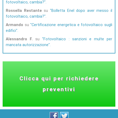
fotovoltaico, cambia?
Rossella Restante
su
Bolletta Enel dopo aver messo il
fotovoltaico, cambia?
Armando
su
Certificazione energetica e fotovoltaico sugli
edifici
Alessandro F.
su
Fotovoltaico : sanzioni e multe per
mancata autorizzazione
Clicca qui per richiedere
preventivi