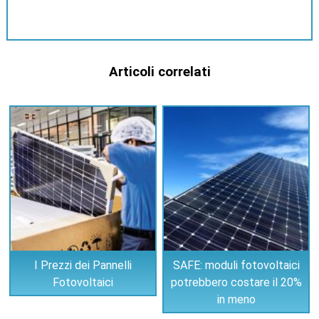
Articoli correlati
I Prezzi dei Pannelli
SAFE: moduli fotovoltaici
Fotovoltaici
potrebbero costare il 20%
in meno