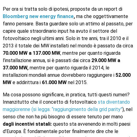
Per ora si tratta solo di ipotesi, proposte da un report di
Bloomberg new energy finance
,
ma che oggettivamente
fanno pensare. Basta guardare solo un attimo al passato, per
capire quale straordinario input ha avuto il settore del
fotovoltaico negli ultimi anni. Solo in tre anni, tra il 2010 e il
2013 il totale dei MW installati nel mondo è passato da circa
70.000 MW a 137.000 MW
, mentre per quanto riguarda
l’installazione annua, si è passati dai circa
29.000 MW a
37.000 MW,
mentre per quanto riguarda il 2014, le
installazioni mondiali annue dovrebbero raggiungere i
52.000
MW
e addirittura i
61.000 MW
nel 2015.
Ma cosa possono significare, in pratica, tutti questi numeri?
Innanzitutto che il concetto di fotovoltaico
sta diventando
maggiorenne (si legga: “raggiungimento della grid parity”
), nel
senso che non ha più bisogno di essere tenuto per mano
dagli incentivi statali:
questo sta avvenendo in molti paesi
d’Europa. È fondamentale poter finalmente dire che le