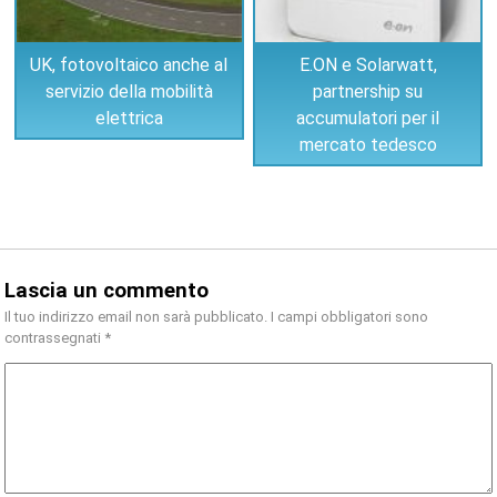
UK, fotovoltaico anche al
E.ON e Solarwatt,
servizio della mobilità
partnership su
elettrica
accumulatori per il
mercato tedesco
Lascia un commento
Il tuo indirizzo email non sarà pubblicato.
I campi obbligatori sono
contrassegnati
*