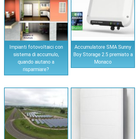
Impianti fotovoltaici con
Accumulatore SMA Sunny
sistema di accumulo,
Boy Storage 2.5 premiato a
quando aiutano a
Monaco
risparmiare?