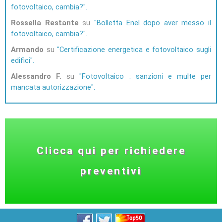
fotovoltaico, cambia?
Rossella Restante
su
Bolletta Enel dopo aver messo il
fotovoltaico, cambia?
Armando
su
Certificazione energetica e fotovoltaico sugli
edifici
Alessandro F.
su
Fotovoltaico : sanzioni e multe per
mancata autorizzazione
Clicca qui per richiedere
preventivi