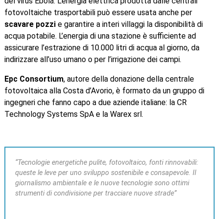
del virus Ebola. L’energia elettrica prodotta dalle centrali
fotovoltaiche trasportabili può essere usata anche per
scavare pozzi
e garantire a interi villaggi la disponibilità di
acqua potabile. L’energia di una stazione è sufficiente ad
assicurare l’estrazione di 10.000 litri di acqua al giorno, da
indirizzare all’uso umano o per l’irrigazione dei campi.
Epc Consortium
, autore della donazione della centrale
fotovoltaica alla Costa d’Avorio, è formato da un gruppo di
ingegneri che fanno capo a due aziende italiane: la CR
Technology Systems SpA e la Warex srl.
“Tecnologie energetiche pulite, fotovoltaico, fonti rinnovabili:
queste le leve per uno sviluppo sostenibile e consapevole. Il
giornalismo ambientale e le nuove tecnologie sono ottimi
strumenti di condivisione per tracciare nuove strade”