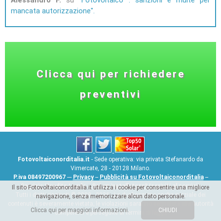
mancata autorizzazione
Clicca qui per richiedere
preventivi
Fotovoltaiconorditalia.it
- Sede operativa: via privata Stefanardo da
Vimercate, 28 - 20128 Milano.
P.iva 08497200967
---
Privacy
--
Pubblicità su Fotovoltaiconorditalia
--
Servizio Vendita Leads
--
Sei un installatore? Iscriviti al servizio
Il sito Fotovoltaiconorditalia.it utilizza i cookie per consentire una migliore
Tutti i diritti riservati © 2009 - 2026 - La duplicazione anche parziale dei
navigazione, senza memorizzare alcun dato personale.
contenuti è severamente vietata; le violazioni saranno segnalate alle autorità
Clicca qui per maggiori informazioni.
CHIUDI
competenti e perseguite ai termini di legge