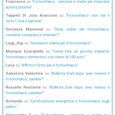
Francesco
su
Fotovoltaico : sanzioni e multe per mancata
autorizzazione
Tappeti Di Juta Arancioni
su
Fotovoltaico: non hai il
tetto? Usa il balcone
Vincenzo Mammoli
su
Shop online del fotovoltaico,
conviene comprare in internet?
Luigi_Gigi
su
Simulatori online per il fotovoltaico
Monique Scarabello
su
Come fare un piccolo impianto
fotovoltaico domestico con meno di 100 euro
Luca
su
Affitto il tetto per il fotovoltaico
Salvatore Valentino
su
Bolletta Enel dopo aver messo il
fotovoltaico, cambia?
Rossella Restante
su
Bolletta Enel dopo aver messo il
fotovoltaico, cambia?
Armando
su
Certificazione energetica e fotovoltaico sugli
edifici
Alessandro F.
su
Fotovoltaico : sanzioni e multe per