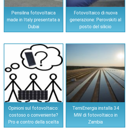
Pensilina fotovoltaica
Fotovoltaico di nuova
made in Italy presentata a
generazione: Perovskiti al
Dubai
posto del silicio
Opinioni sul fotovoltaico:
TerniEnergia installa 34
costoso o conveniente?
MW di fotovoltaico in
Pro e contro della scelta
Zambia