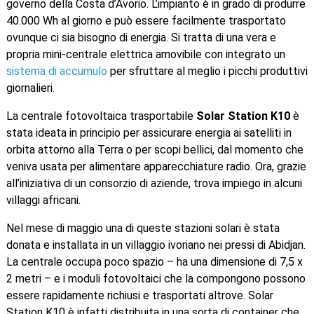
governo della Costa d’Avorio. L’impianto è in grado di produrre
40.000 Wh al giorno e può essere facilmente trasportato
ovunque ci sia bisogno di energia. Si tratta di una vera e
propria mini-centrale elettrica amovibile con integrato un
sistema di accumulo
per sfruttare al meglio i picchi produttivi
giornalieri.
La centrale fotovoltaica trasportabile
Solar Station K10
è
stata ideata in principio per assicurare energia ai satelliti in
orbita attorno alla Terra o per scopi bellici, dal momento che
veniva usata per alimentare apparecchiature radio. Ora, grazie
all’iniziativa di un consorzio di aziende, trova impiego in alcuni
villaggi africani.
Nel mese di maggio una di queste stazioni solari è stata
donata e installata in un villaggio ivoriano nei pressi di Abidjan.
La centrale occupa poco spazio – ha una dimensione di 7,5 x
2 metri – e i moduli fotovoltaici che la compongono possono
essere rapidamente richiusi e trasportati altrove. Solar
Station K10 è infatti distribuita in una sorta di container che