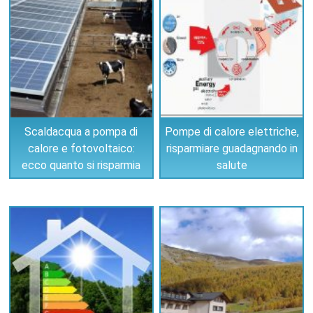
Scaldacqua a pompa di
Pompe di calore elettriche,
calore e fotovoltaico:
risparmiare guadagnando in
ecco quanto si risparmia
salute