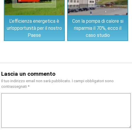
L’efficienza energetica è
Con la pompa di calore si
un’opportunità per il nostro
risparmia il 70%, ecco il
Paese
caso studio
Lascia un commento
Il tuo indirizzo email non sarà pubblicato.
I campi obbligatori sono
contrassegnati
*