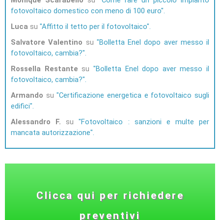
fotovoltaico domestico con meno di 100 euro
Luca
su
Affitto il tetto per il fotovoltaico
Salvatore Valentino
su
Bolletta Enel dopo aver messo il
fotovoltaico, cambia?
Rossella Restante
su
Bolletta Enel dopo aver messo il
fotovoltaico, cambia?
Armando
su
Certificazione energetica e fotovoltaico sugli
edifici
Alessandro F.
su
Fotovoltaico : sanzioni e multe per
mancata autorizzazione
Clicca qui per richiedere
preventivi