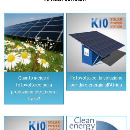
Quanto incide il
Fotovoltaico: la soluzione
fotovoltaico sulla
per dare energia all’Africa
produzione elettrica in
Italia?