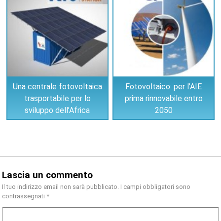
Una centrale fotovoltaica
Fotovoltaico: per l’AIE
trasportabile per lo
prima rinnovabile entro
sviluppo dell’Africa
2050
Lascia un commento
Il tuo indirizzo email non sarà pubblicato.
I campi obbligatori sono
contrassegnati
*