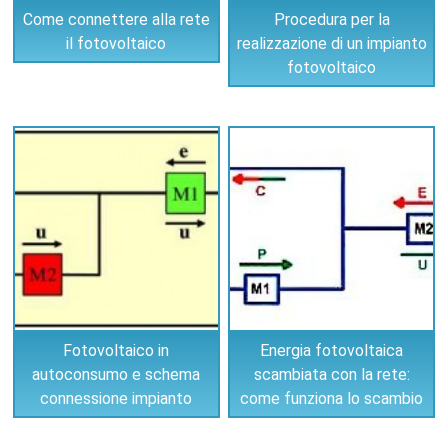
Come connettere alla rete
Procedura per la
il fotovoltaico
realizzazione di un impianto
fotovoltaico
Fotovoltaico in
Energia fotovoltaica
autoconsumo e schema
scambiata con la rete:
connessione impianto
come funziona lo scambio