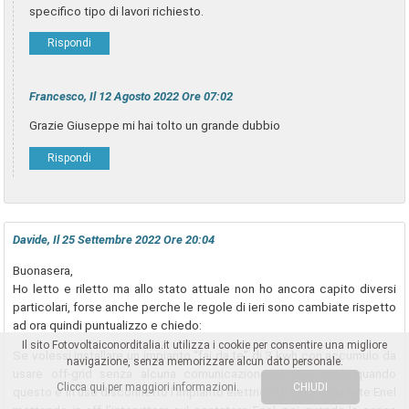
specifico tipo di lavori richiesto.
Rispondi
Francesco, Il 12 Agosto 2022 Ore 07:02
Grazie Giuseppe mi hai tolto un grande dubbio
Rispondi
Davide, Il 25 Settembre 2022 Ore 20:04
Buonasera,
Ho letto e riletto ma allo stato attuale non ho ancora capito diversi
particolari, forse anche perche le regole di ieri sono cambiate rispetto
ad ora quindi puntualizzo e chiedo:
Il sito Fotovoltaiconorditalia.it utilizza i cookie per consentire una migliore
Se volessi installare un impianto “fai da te” di 3 kwh con accumulo da
navigazione, senza memorizzare alcun dato personale.
usare off-grid senza alcuna comunicazione al GSE cioè quando
Clicca qui per maggiori informazioni.
CHIUDI
questo è in uso disconnetto l’impianto elettrico di casa dalla rete Enel