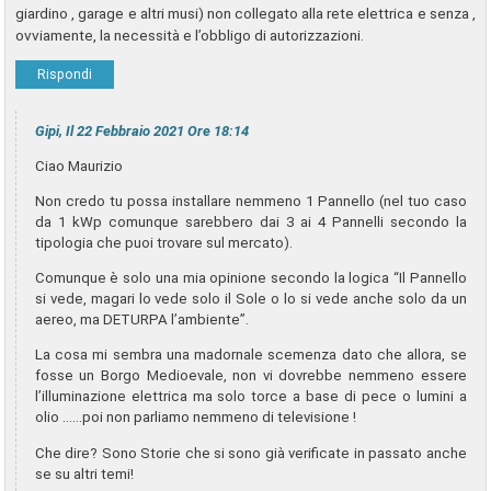
giardino , garage e altri musi) non collegato alla rete elettrica e senza ,
ovviamente, la necessità e l’obbligo di autorizzazioni.
Rispondi
Gipi, Il 22 Febbraio 2021 Ore 18:14
Ciao Maurizio
Non credo tu possa installare nemmeno 1 Pannello (nel tuo caso
da 1 kWp comunque sarebbero dai 3 ai 4 Pannelli secondo la
tipologia che puoi trovare sul mercato).
Comunque è solo una mia opinione secondo la logica “Il Pannello
si vede, magari lo vede solo il Sole o lo si vede anche solo da un
aereo, ma DETURPA l’ambiente”.
La cosa mi sembra una madornale scemenza dato che allora, se
fosse un Borgo Medioevale, non vi dovrebbe nemmeno essere
l’illuminazione elettrica ma solo torce a base di pece o lumini a
olio ……poi non parliamo nemmeno di televisione !
Che dire? Sono Storie che si sono già verificate in passato anche
se su altri temi!