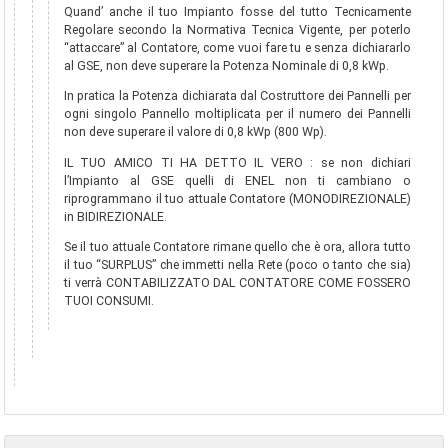
Quand’ anche il tuo Impianto fosse del tutto Tecnicamente
Regolare secondo la Normativa Tecnica Vigente, per poterlo
“attaccare” al Contatore, come vuoi fare tu e senza dichiararlo
al GSE, non deve superare la Potenza Nominale di 0,8 kWp.
In pratica la Potenza dichiarata dal Costruttore dei Pannelli per
ogni singolo Pannello moltiplicata per il numero dei Pannelli
non deve superare il valore di 0,8 kWp (800 Wp).
IL TUO AMICO TI HA DETTO IL VERO : se non dichiari
l’Impianto al GSE quelli di ENEL non ti cambiano o
riprogrammano il tuo attuale Contatore (MONODIREZIONALE)
in BIDIREZIONALE.
Se il tuo attuale Contatore rimane quello che è ora, allora tutto
il tuo “SURPLUS” che immetti nella Rete (poco o tanto che sia)
ti verrà CONTABILIZZATO DAL CONTATORE COME FOSSERO
TUOI CONSUMI.