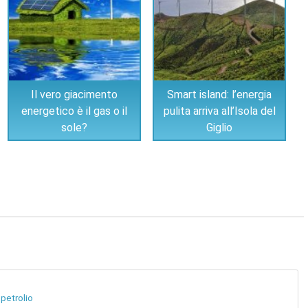
Il vero giacimento
Smart island: l’energia
energetico è il gas o il
pulita arriva all’Isola del
sole?
Giglio
 petrolio