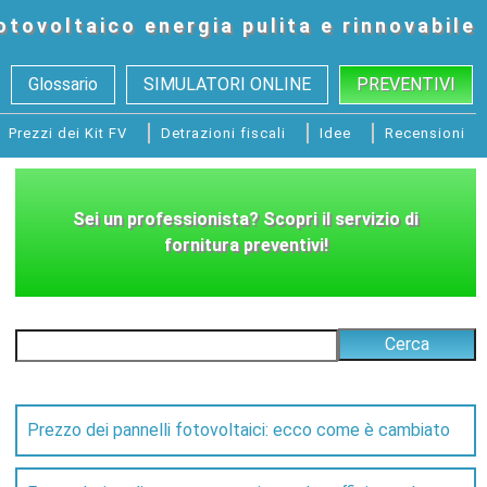
otovoltaico
energia pulita e rinnovabile
Glossario
SIMULATORI ONLINE
PREVENTIVI
Prezzi dei Kit FV
Detrazioni fiscali
Idee
Recensioni
Prezzo dei pannelli fotovoltaici: ecco come è cambiato