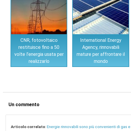
CNR, fotovoltaico
International Energy
restituisce fino a 50
Agency, rinnovabili
volte l’energia usata per
mature per affrontare il
realizzarlo
mondo
Un commento
Articolo correlato
:
Energie rinnovabili sono più convenienti di gas e