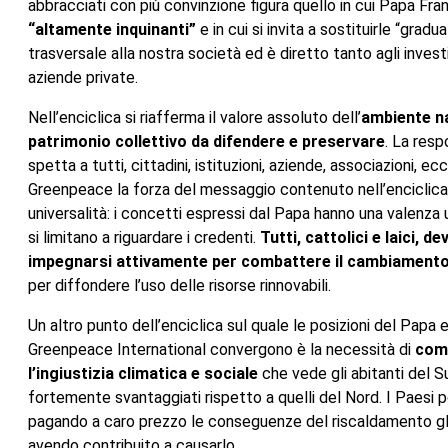
abbracciati con più convinzione figura quello in cui Papa Fr
“altamente inquinanti”
e in cui si invita a sostituirle “gr
trasversale alla nostra società ed è diretto tanto agli investi
aziende private.
Nell’enciclica si riafferma il valore assoluto dell’
ambiente na
patrimonio collettivo da difendere e preservare
. La resp
spetta a tutti, cittadini, istituzioni, aziende, associazioni, e
Greenpeace la forza del messaggio contenuto nell’enciclica 
universalità: i concetti espressi dal Papa hanno una valenza 
si limitano a riguardare i credenti.
Tutti, cattolici e laici, d
impegnarsi attivamente per combattere il cambiamento
per diffondere l’uso delle risorse rinnovabili.
Un altro punto dell’enciclica sul quale le posizioni del Papa e
Greenpeace International convergono è la necessità di
com
l’ingiustizia climatica e sociale
che vede gli abitanti del 
fortemente svantaggiati rispetto a quelli del Nord. I Paesi 
pagando a caro prezzo le conseguenze del riscaldamento gl
avendo contribuito a causarlo.