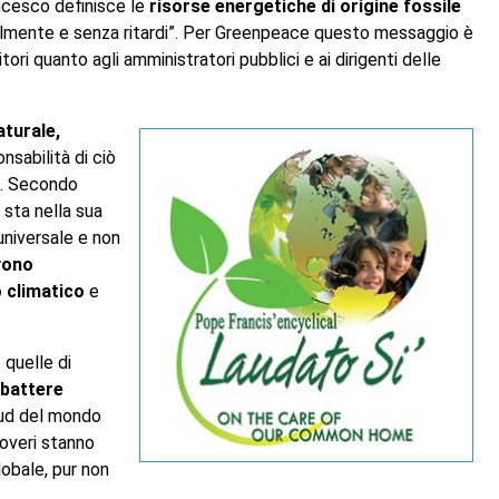
ancesco definisce le
risorse energetiche di origine fossile
adualmente e senza ritardi”. Per Greenpeace questo messaggio è
tori quanto agli amministratori pubblici e ai dirigenti delle
turale,
onsabilità di ciò
cc. Secondo
sta nella sua
universale e non
evono
 climatico
e
 quelle di
battere
Sud del mondo
poveri stanno
obale, pur non