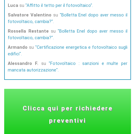
Luca
su
Affitto il tetto per il fotovoltaico
Salvatore Valentino
su
Bolletta Enel dopo aver messo il
fotovoltaico, cambia?
Rossella Restante
su
Bolletta Enel dopo aver messo il
fotovoltaico, cambia?
Armando
su
Certificazione energetica e fotovoltaico sugli
edifici
Alessandro F.
su
Fotovoltaico : sanzioni e multe per
mancata autorizzazione
Clicca qui per richiedere
preventivi