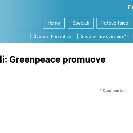
F
Home
Speciali
Fotovoltaico
Guida al Preventivo
Shop online conviene?
ili: Greenpeace promuove
1 Commento »