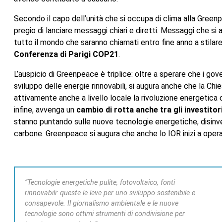
Secondo il capo dell’unità che si occupa di clima alla Greenpe
pregio di lanciare messaggi chiari e diretti. Messaggi che si 
tutto il mondo che saranno chiamati entro fine anno a stilar
Conferenza di Parigi COP21
.
L’auspicio di Greenpeace è triplice: oltre a sperare che i gov
sviluppo delle energie rinnovabili, si augura anche che la Ch
attivamente anche a livello locale la rivoluzione energetica 
infine, avvenga un
cambio di rotta anche tra gli investitor
stanno puntando sulle nuove tecnologie energetiche, disinvest
carbone. Greenpeace si augura che anche lo IOR inizi a opera
“Tecnologie energetiche pulite, fotovoltaico, fonti
rinnovabili: queste le leve per uno sviluppo sostenibile e
consapevole. Il giornalismo ambientale e le nuove
tecnologie sono ottimi strumenti di condivisione per