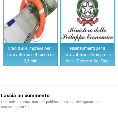
Crediti alle imprese per il
Finanziamenti per il
fotovoltaico nel fondo da
fotovoltaico alle imprese
2,5 mld
con il Decreto Del Fare
Lascia un commento
Il tuo indirizzo email non sarà pubblicato.
I campi obbligatori sono
contrassegnati
*