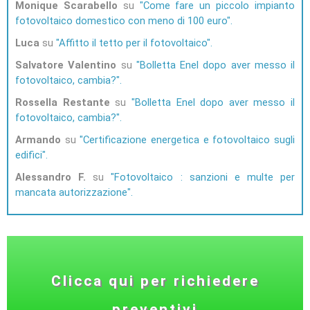
Monique Scarabello
su
Come fare un piccolo impianto
fotovoltaico domestico con meno di 100 euro
Luca
su
Affitto il tetto per il fotovoltaico
Salvatore Valentino
su
Bolletta Enel dopo aver messo il
fotovoltaico, cambia?
Rossella Restante
su
Bolletta Enel dopo aver messo il
fotovoltaico, cambia?
Armando
su
Certificazione energetica e fotovoltaico sugli
edifici
Alessandro F.
su
Fotovoltaico : sanzioni e multe per
mancata autorizzazione
Clicca qui per richiedere
preventivi