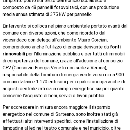
L’impianto posto sul tetto dell’edificio scolastico è
composto da 48 pannelli fotovoltaici, con una produzione
media annua stimata di 375 kW per pannello.
L’intervento si colloca nel piano ambientale portato avanti dal
comune con diverse azioni, che come ricordato dal
vicesindaco con delega all’ambiente Mauro Corciani,
comprendono anche l’utilizzo di energia derivante da
fonti
rinnovabili
per l’illuminazione pubblica e per tutti gli immobili
di competenza del comune, grazie all’adesione al consorzio
CEV (Consorzio Energia Veneto con sede a Verona),
responsabile della fornitura di energia verde verso circa 900
comuni italiani e 1.170 enti soci per i quali si occupa anche di
acquisti centralizzati sia in campo energetico sia per quanto
concerne l’acquisto di beni, servizi o lavori pubblici.
Per accrescere in misura ancora maggiore il risparmio
energetico nel comune di Sarteano, sono inoltre stati già
effettuati altri interventi specifici, come l’installazione di
lampadine al led nel teatro comunale e nel municipio, oltre