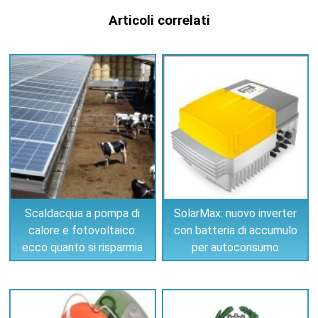
Articoli correlati
Scaldacqua a pompa di
SolarMax: nuovo inverter
calore e fotovoltaico:
con batteria di accumulo
ecco quanto si risparmia
per autoconsumo