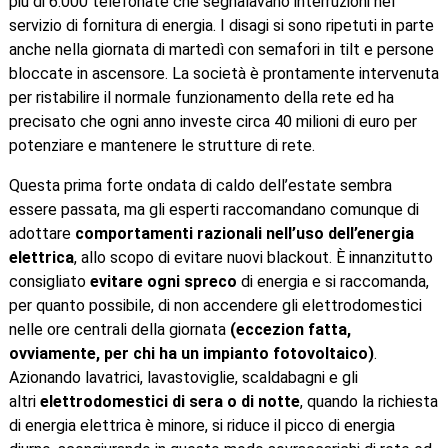
più di 6.000 telefonate che segnalavano interruzioni nel
servizio di fornitura di energia. I disagi si sono ripetuti in parte
anche nella giornata di martedì con semafori in tilt e persone
bloccate in ascensore. La società è prontamente intervenuta
per ristabilire il normale funzionamento della rete ed ha
precisato che ogni anno investe circa 40 milioni di euro per
potenziare e mantenere le strutture di rete.
Questa prima forte ondata di caldo dell’estate sembra
essere passata, ma gli esperti raccomandano comunque di
adottare
comportamenti razionali nell’uso dell’energia
elettrica
, allo scopo di evitare nuovi blackout. È innanzitutto
consigliato
evitare ogni spreco
di energia e si raccomanda,
per quanto possibile, di non accendere gli elettrodomestici
nelle ore centrali della giornata
(eccezion fatta,
ovviamente, per chi ha un impianto fotovoltaico)
.
Azionando lavatrici, lavastoviglie, scaldabagni e gli
altri
elettrodomestici di sera o di notte
, quando la richiesta
di energia elettrica è minore, si riduce il picco di energia