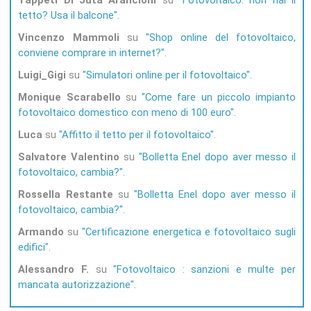
Tappeti Di Juta Arancioni
su
Fotovoltaico: non hai il
tetto? Usa il balcone
Vincenzo Mammoli
su
Shop online del fotovoltaico,
conviene comprare in internet?
Luigi_Gigi
su
Simulatori online per il fotovoltaico
Monique Scarabello
su
Come fare un piccolo impianto
fotovoltaico domestico con meno di 100 euro
Luca
su
Affitto il tetto per il fotovoltaico
Salvatore Valentino
su
Bolletta Enel dopo aver messo il
fotovoltaico, cambia?
Rossella Restante
su
Bolletta Enel dopo aver messo il
fotovoltaico, cambia?
Armando
su
Certificazione energetica e fotovoltaico sugli
edifici
Alessandro F.
su
Fotovoltaico : sanzioni e multe per
mancata autorizzazione