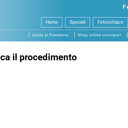
F
Home
Speciali
Fotovoltaico
Guida al Preventivo
Shop online conviene?
cca il procedimento