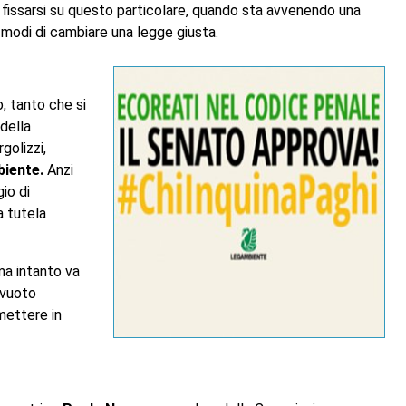
o fissarsi su questo particolare, quando sta avvenendo una
 i modi di cambiare una legge giusta.
, tanto che si
della
golizzi,
biente.
Anzi
io di
a tutela
ma intanto va
 vuoto
mettere in