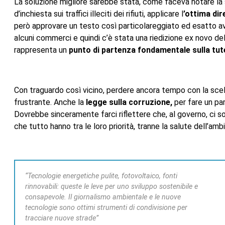
La soluzione migliore sarebbe stata, come faceva notare la
d’inchiesta sui traffici illeciti dei rifiuti, applicare l
’ottima dir
però approvare un testo così particolareggiato ed esatto a
alcuni commerci e quindi c’è stata una riedizione ex novo dell
rappresenta un
punto di partenza fondamentale sulla tute
Con traguardo così vicino, perdere ancora tempo con la scelt
frustrante. Anche la
legge sulla corruzione,
per fare un pa
Dovrebbe sinceramente farci riflettere che, al governo, ci
che tutto hanno tra le loro priorità, tranne la salute dell’ambi
“Tecnologie energetiche pulite, fotovoltaico, fonti
rinnovabili: queste le leve per uno sviluppo sostenibile e
consapevole. Il giornalismo ambientale e le nuove
tecnologie sono ottimi strumenti di condivisione per
tracciare nuove strade”