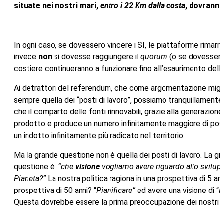
situate nei nostri mari,
entro i 22 Km dalla costa
, dovrann
In ogni caso, se dovessero vincere i SI, le piattaforme rimar
invece
non
si dovesse raggiungere il
quorum
(o se dovessero
costiere continueranno a funzionare fino all’esaurimento delle
Ai detrattori del referendum, che come argomentazione mig
sempre quella dei “posti di lavoro”, possiamo tranquillament
che il comparto delle fonti rinnovabili, grazie alla generazione
prodotto e produce un numero infinitamente maggiore di post
un indotto infinitamente più radicato nel territorio.
Ma la grande questione non è quella dei posti di lavoro. La 
questione è:
“che
visione
vogliamo avere riguardo allo svilup
Pianeta?”
La nostra politica ragiona in una prospettiva di 5 an
prospettiva di 50 anni? “
Pianificare”
ed avere una visione di “
Questa dovrebbe essere la prima preoccupazione dei nostri 