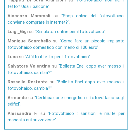
Tappeti Di Juta Arancioni
su
Fotovoltaico: non hai il
tetto? Usa il balcone
Vincenzo Mammoli
su
Shop online del fotovoltaico,
conviene comprare in internet?
Luigi_Gigi
su
Simulatori online per il fotovoltaico
Monique Scarabello
su
Come fare un piccolo impianto
fotovoltaico domestico con meno di 100 euro
Luca
su
Affitto il tetto per il fotovoltaico
Salvatore Valentino
su
Bolletta Enel dopo aver messo il
fotovoltaico, cambia?
Rossella Restante
su
Bolletta Enel dopo aver messo il
fotovoltaico, cambia?
Armando
su
Certificazione energetica e fotovoltaico sugli
edifici
Alessandro F.
su
Fotovoltaico : sanzioni e multe per
mancata autorizzazione