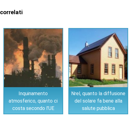
 correlati
Inquinamento
Nrel, quanto la diffusione
atmosferico, quanto ci
del solare fa bene alla
costa secondo l’UE
salute pubblica