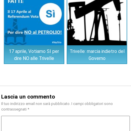
17 aprile, Votiamo SI per
Trivelle: marcia indietro del
dire NO alle Trivelle
Governo
Lascia un commento
Il tuo indirizzo email non sarà pubblicato.
I campi obbligatori sono
contrassegnati
*