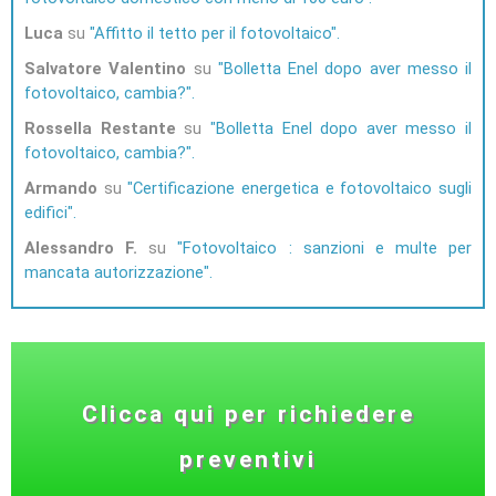
Luca
su
Affitto il tetto per il fotovoltaico
Salvatore Valentino
su
Bolletta Enel dopo aver messo il
fotovoltaico, cambia?
Rossella Restante
su
Bolletta Enel dopo aver messo il
fotovoltaico, cambia?
Armando
su
Certificazione energetica e fotovoltaico sugli
edifici
Alessandro F.
su
Fotovoltaico : sanzioni e multe per
mancata autorizzazione
Clicca qui per richiedere
preventivi