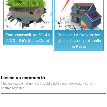
Fonti rinnovabili tra 2014 e
Rinnovabili e fotovoltaico:
2020: +8,6% (GlobalData)
gli obiettivi del protocollo
di Kyoto
Lascia un commento
Il tuo indirizzo email non sarà pubblicato.
I campi obbligatori sono
contrassegnati
*