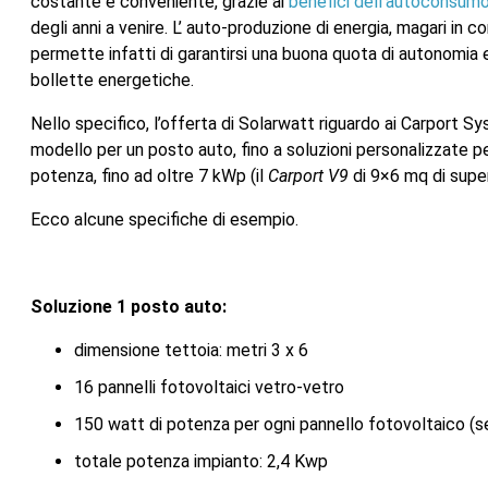
costante e conveniente, grazie ai
benefici dell’autoconsum
degli anni a venire. L’ auto-produzione di energia, magari in c
permette infatti di garantirsi una buona quota di autonomia e
bollette energetiche.
Nello specifico, l’offerta di Solarwatt riguardo ai Carport S
modello per un posto auto, fino a soluzioni personalizzate pe
potenza, fino ad oltre 7 kWp (il
Carport V9
di 9×6 mq di super
Ecco alcune specifiche di esempio.
Soluzione 1 posto auto:
dimensione tettoia: metri 3 x 6
16 pannelli fotovoltaici vetro-vetro
150 watt di potenza per ogni pannello fotovoltaico (
totale potenza impianto: 2,4 Kwp