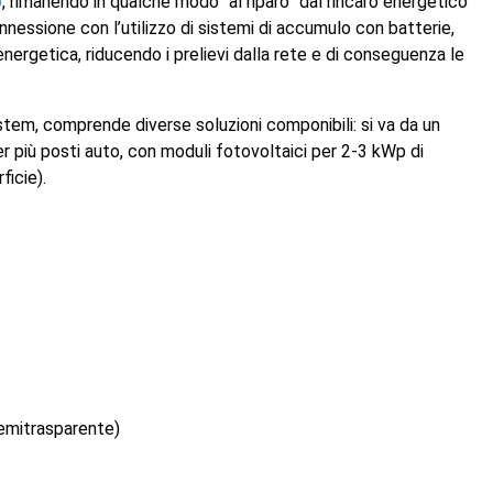
o
, rimanendo in qualche modo “al riparo” dal rincaro energetico
onnessione con l’utilizzo di sistemi di accumulo con batterie,
nergetica, riducendo i prelievi dalla rete e di conseguenza le
ystem, comprende diverse soluzioni componibili: si va da un
r più posti auto, con moduli fotovoltaici per 2-3 kWp di
ficie).
semitrasparente)