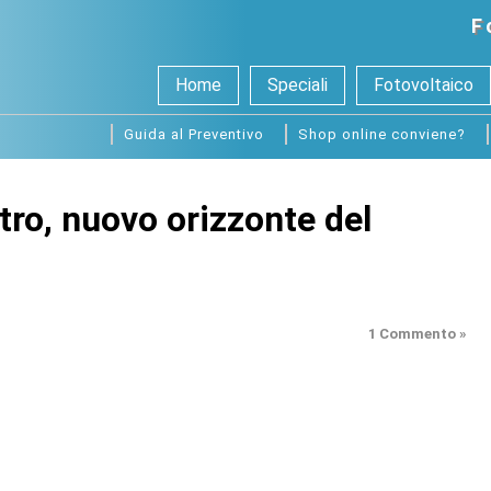
F
Home
Speciali
Fotovoltaico
Guida al Preventivo
Shop online conviene?
etro, nuovo orizzonte del
1 Commento »