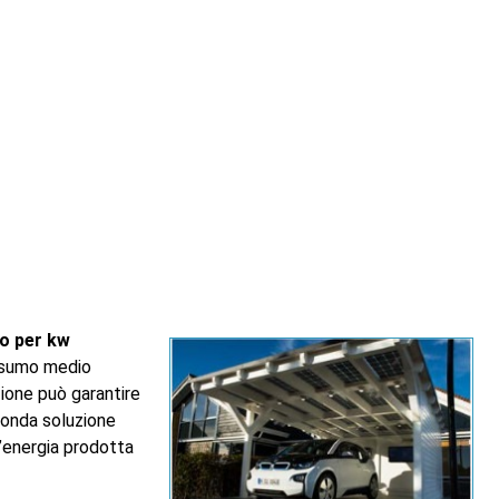
no per kw
onsumo medio
zione può garantire
onda soluzione
’energia prodotta