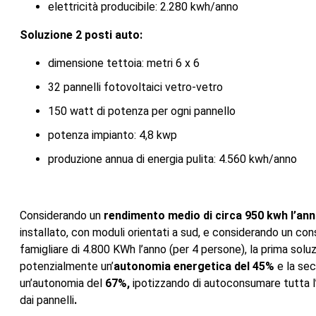
elettricità producibile: 2.280 kwh/anno
Soluzione 2 posti auto:
dimensione tettoia: metri 6 x 6
32 pannelli fotovoltaici vetro-vetro
150 watt di potenza per ogni pannello
potenza impianto: 4,8 kwp
produzione annua di energia pulita: 4.560 kwh/anno
Considerando un
rendimento medio di circa 950 kwh l’an
installato, con moduli orientati a sud, e considerando un c
famigliare di 4.800 KWh l’anno (per 4 persone), la prima solu
potenzialmente un’
autonomia energetica del 45%
e la sec
un’autonomia del
67%,
ipotizzando di autoconsumare tutta l
dai pannelli
.