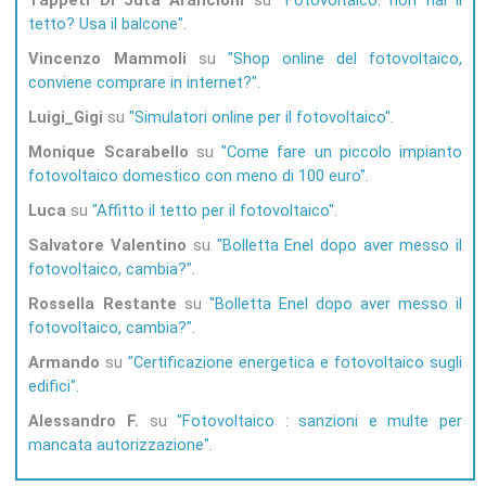
Tappeti Di Juta Arancioni
su
Fotovoltaico: non hai il
tetto? Usa il balcone
Vincenzo Mammoli
su
Shop online del fotovoltaico,
conviene comprare in internet?
Luigi_Gigi
su
Simulatori online per il fotovoltaico
Monique Scarabello
su
Come fare un piccolo impianto
fotovoltaico domestico con meno di 100 euro
Luca
su
Affitto il tetto per il fotovoltaico
Salvatore Valentino
su
Bolletta Enel dopo aver messo il
fotovoltaico, cambia?
Rossella Restante
su
Bolletta Enel dopo aver messo il
fotovoltaico, cambia?
Armando
su
Certificazione energetica e fotovoltaico sugli
edifici
Alessandro F.
su
Fotovoltaico : sanzioni e multe per
mancata autorizzazione