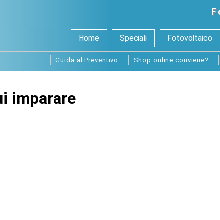
F
Home
Speciali
Fotovoltaico
Guida al Preventivo
Shop online conviene?
ui imparare