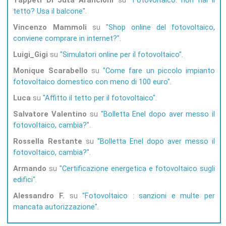
Tappeti Di Juta Arancioni
su
Fotovoltaico: non hai il
tetto? Usa il balcone
Vincenzo Mammoli
su
Shop online del fotovoltaico,
conviene comprare in internet?
Luigi_Gigi
su
Simulatori online per il fotovoltaico
Monique Scarabello
su
Come fare un piccolo impianto
fotovoltaico domestico con meno di 100 euro
Luca
su
Affitto il tetto per il fotovoltaico
Salvatore Valentino
su
Bolletta Enel dopo aver messo il
fotovoltaico, cambia?
Rossella Restante
su
Bolletta Enel dopo aver messo il
fotovoltaico, cambia?
Armando
su
Certificazione energetica e fotovoltaico sugli
edifici
Alessandro F.
su
Fotovoltaico : sanzioni e multe per
mancata autorizzazione