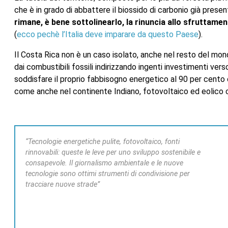
che è in grado di abbattere il biossido di carbonio già prese
rimane, è bene sottolinearlo, la rinuncia allo sfruttamen
(
ecco pechè l’Italia deve imparare da questo Paese
).
Il Costa Rica non è un caso isolato, anche nel resto del mond
dai combustibili fossili indirizzando ingenti investimenti verso
soddisfare il proprio fabbisogno energetico al 90 per cento 
come anche nel continente Indiano, fotovoltaico ed eolico c
“Tecnologie energetiche pulite, fotovoltaico, fonti
rinnovabili: queste le leve per uno sviluppo sostenibile e
consapevole. Il giornalismo ambientale e le nuove
tecnologie sono ottimi strumenti di condivisione per
tracciare nuove strade”