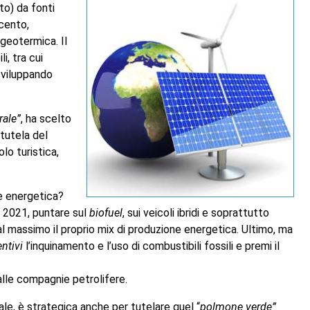
to) da fonti
 cento,
 geotermica. Il
i, tra cui
sviluppando
rale”
, ha scelto
 tutela del
lo turistica,
ne energetica?
l 2021, puntare sul
biofuel
, sui veicoli ibridi e soprattutto
al massimo il proprio mix di produzione energetica. Ultimo, ma
ntivi
l’inquinamento e l’uso di combustibili fossili e premi il
dalle compagnie petrolifere.
ale, è strategica anche per tutelare quel “
polmone verde”