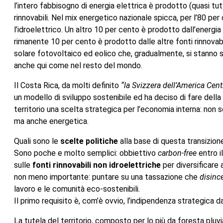
l’intero fabbisogno di energia elettrica è prodotto (quasi tut
rinnovabili. Nel mix energetico nazionale spicca, per l’80 per
l’idroelettrico. Un altro 10 per cento è prodotto dall’energia
rimanente 10 per cento è prodotto dalle altre fonti rinnovabil
solare fotovoltaico ed eolico che, gradualmente, si stanno 
anche qui come nel resto del mondo.
Il Costa Rica, da molti definito
“la Svizzera dell’America Cent
un modello di sviluppo sostenibile ed ha deciso di fare della
territorio una scelta strategica per l’economia interna: non so
ma anche energetica.
Quali sono le
scelte politiche
alla base di questa transizio
Sono poche e molto semplici: obbiettivo
carbon-free
entro i
sulle
fonti rinnovabili non idroelettriche
per diversificare 
non meno importante: puntare su una tassazione che
disince
lavoro e le comunità eco-sostenibili.
Il primo requisito è, com’è ovvio, l’indipendenza strategica 
La tutela del territorio, composto per lo più da foresta pluvi