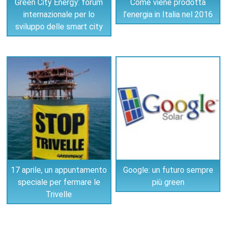
Green City Energy: forum
Come viene prodotta
internazionale per lo
l’energia in Italia nel 2016
sviluppo delle smart city
17 aprile, un appuntamento
Google: un futuro sempre
speciale per fermare le
più green
Trivelle