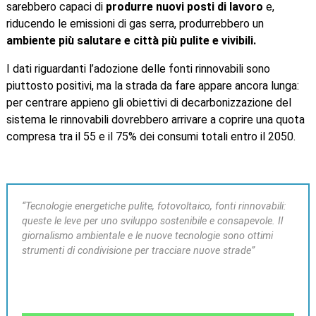
sarebbero capaci di
produrre nuovi posti di lavoro
e,
riducendo le emissioni di gas serra, produrrebbero un
ambiente più salutare e città più pulite e vivibili.
I dati riguardanti l’adozione delle fonti rinnovabili sono
piuttosto positivi, ma la strada da fare appare ancora lunga:
per centrare appieno gli obiettivi di decarbonizzazione del
sistema le rinnovabili dovrebbero arrivare a coprire una quota
compresa tra il 55 e il 75% dei consumi totali entro il 2050.
“Tecnologie energetiche pulite, fotovoltaico, fonti rinnovabili:
queste le leve per uno sviluppo sostenibile e consapevole. Il
giornalismo ambientale e le nuove tecnologie sono ottimi
strumenti di condivisione per tracciare nuove strade”